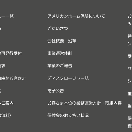
ュー一覧
アメリカンホーム保険について
お
み
覧
ごあいさつ
持
会社概要・沿革
ン
の再発行受付
事業運営体制
受
請求
業績のご報告
サ
自由なお客さま
ディスクロージャー誌
シ
度
電子公告
推
るご案内
お客さま本位の業務運営方針・取組内容
当
（無料）
保険金のお支払い状況
保
査