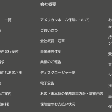
会社概要
ュー一覧
アメリカンホーム保険について
お
み
覧
ごあいさつ
持
会社概要・沿革
ン
の再発行受付
事業運営体制
受
請求
業績のご報告
サ
自由なお客さま
ディスクロージャー誌
シ
度
電子公告
推
るご案内
お客さま本位の業務運営方針・取組内容
当
（無料）
保険金のお支払い状況
保