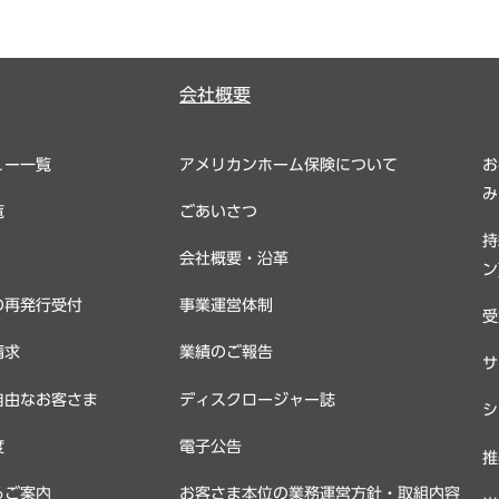
会社概要
ュー一覧
アメリカンホーム保険について
お
み
覧
ごあいさつ
持
会社概要・沿革
ン
の再発行受付
事業運営体制
受
請求
業績のご報告
サ
自由なお客さま
ディスクロージャー誌
シ
度
電子公告
推
るご案内
お客さま本位の業務運営方針・取組内容