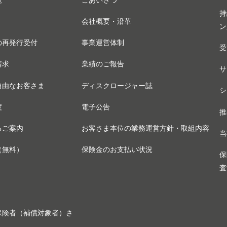
覧
ごあいさつ
持
会社概要・沿革
ン
の再発行受付
事業運営体制
受
請求
業績のご報告
サ
自由なお客さま
ディスクロージャー誌
シ
度
電子公告
推
るご案内
お客さま本位の業務運営方針・取組内容
当
（無料）
保険金のお支払い状況
保
査
保険者（補償対象者）さ